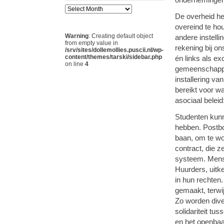
De overheid he
overeind te hou
Warning
: Creating default object
andere instelli
from empty value in
rekening bij on
/srv/sites/dollemollies.puscii.nl/wp-
content/themes/tarski/sidebar.php
én links als ex
on line
4
gemeenschappel
installering va
bereikt voor wa
asociaal beleid
Studenten kunn
hebben. Postbo
baan, om te wo
contract, die z
systeem. Mens
Huurders, uitk
in hun rechten
gemaakt, terwij
Zo worden dive
solidariteit tu
en het openbaa