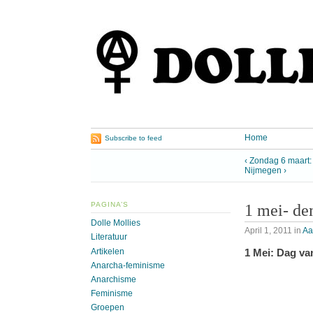
Home
Subscribe to feed
‹ Zondag 6 maart:
Nijmegen ›
PAGINA’S
1 mei- de
Dolle Mollies
April 1, 2011
in
Aa
Literatuur
Artikelen
1 Mei: Dag van
Anarcha-feminisme
Anarchisme
Feminisme
Groepen