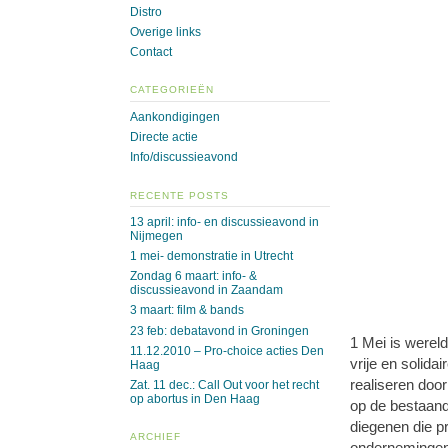
Distro
Overige links
Contact
CATEGORIEËN
Aankondigingen
Directe actie
Info/discussieavond
RECENTE POSTS
13 april: info- en discussieavond in
Nijmegen
1 mei- demonstratie in Utrecht
Zondag 6 maart: info- &
discussieavond in Zaandam
3 maart: film & bands
23 feb: debatavond in Groningen
1 Mei is wereld
11.12.2010 – Pro-choice acties Den
vrije en solid
Haag
realiseren door
Zat. 11 dec.: Call Out voor het recht
op abortus in Den Haag
op de bestaand
diegenen die pr
ARCHIEF
ondernemingen