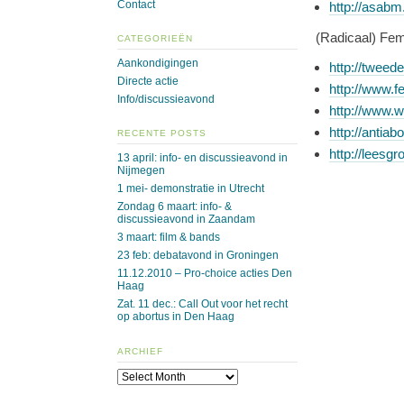
Contact
http://asabm
(Radicaal) Fe
CATEGORIEËN
Aankondigingen
http://twee
Directe actie
http://www.f
Info/discussieavond
http://www.w
http://antiab
RECENTE POSTS
http://leesg
13 april: info- en discussieavond in
Nijmegen
1 mei- demonstratie in Utrecht
Zondag 6 maart: info- &
discussieavond in Zaandam
3 maart: film & bands
23 feb: debatavond in Groningen
11.12.2010 – Pro-choice acties Den
Haag
Zat. 11 dec.: Call Out voor het recht
op abortus in Den Haag
ARCHIEF