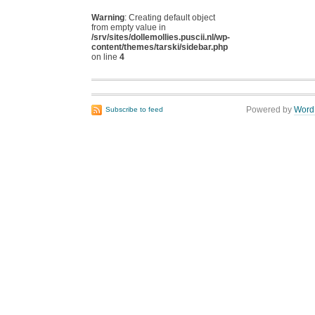
Warning
: Creating default object
from empty value in
/srv/sites/dollemollies.puscii.nl/wp-
content/themes/tarski/sidebar.php
on line
4
Powered by
Word
Subscribe to feed