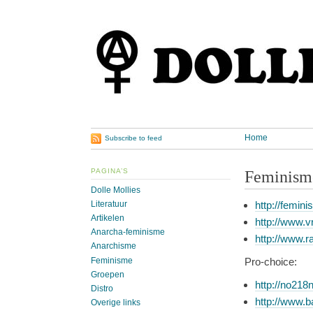
Home
Subscribe to feed
PAGINA’S
Feminism
Dolle Mollies
http://femin
Literatuur
Artikelen
http://www.v
Anarcha-feminisme
http://www.r
Anarchisme
Feminisme
Pro-choice:
Groepen
http://no218
Distro
http://www.b
Overige links